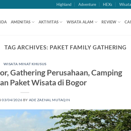
Highland
Adventure
HEXs
Wisata
NDA
AMENITAS
AKTIVITAS
WISATA ALAM
REVIEW
CA
TAG ARCHIVES:
PAKET FAMILY GATHERING
WISATA MINAT KHUSUS
or, Gathering Perusahaan, Camping
an Paket Wisata di Bogor
N
03/04/2026
BY
ADE ZAENAL MUTAQIN