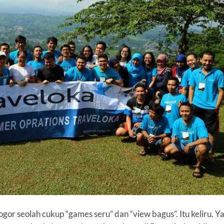
gor seolah cukup “games seru” dan “view bagus”. Itu keliru. Y