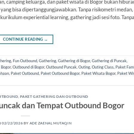
n, camping keluarga, dan paket wisata di Bogor bukan hibura
 yang bisa dipertanggungjawabkan. Tanpa risikometri medan,
rikulum experiential learning, gathering jadi sesi foto. Tanp
CONTINUE READING
→
hering
,
Fun Outbound
,
Gathering
,
Gathering di Bogor
,
Gathering di Puncak
,
 Bogor
,
Outbound di Bogor
,
Outbound Puncak
,
Outing
,
Outing Class
,
Paket Fam
ahaan
,
Paket Outbound
,
Paket Outbound Bogor
,
Paket Wisata Bogor
,
Paket Wi
OUTBOUND
,
PAKET GATHERING DAN OUTBOUND
 Puncak dan Tempat Outbound Bogor
N
02/22/2026
BY
ADE ZAENAL MUTAQIN