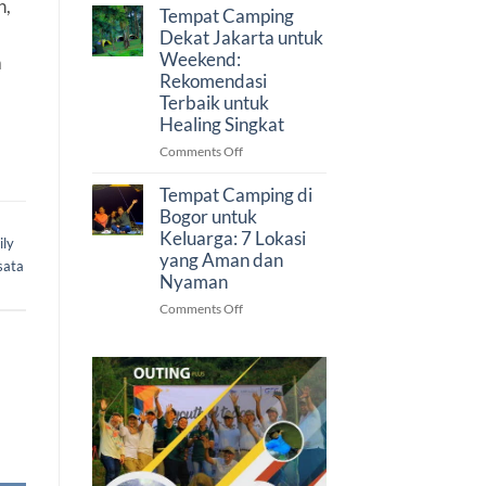
n,
Memilih
Faktor
Tempat Camping
Venue
Penting
Dekat Jakarta untuk
Gathering
Sebelum
Weekend:
a
dan
Memilih
Rekomendasi
Outbound
Venue
Terbaik untuk
di
Healing Singkat
Bogor
untuk
on
Comments Off
Perusahaan
Tempat
Camping
Tempat Camping di
Dekat
Bogor untuk
Jakarta
Keluarga: 7 Lokasi
ily
untuk
yang Aman dan
sata
Weekend:
Nyaman
Rekomendasi
Terbaik
on
Comments Off
untuk
Tempat
Healing
Camping
Singkat
di
Bogor
untuk
Keluarga:
7
Lokasi
yang