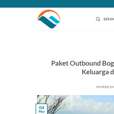
Skip
to
content
BERA
Paket Outbound Bog
Keluarga d
POSTED O
04
Mar