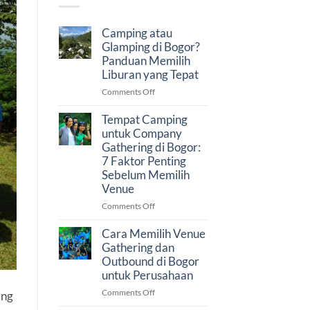
Camping atau
Glamping di Bogor?
Panduan Memilih
Liburan yang Tepat
on
Comments Off
Camping
atau
Tempat Camping
Glamping
untuk Company
di
Gathering di Bogor:
Bogor?
7 Faktor Penting
Panduan
Sebelum Memilih
Memilih
Venue
Liburan
yang
on
Comments Off
Tepat
Tempat
Camping
Cara Memilih Venue
untuk
Gathering dan
Company
Outbound di Bogor
Gathering
untuk Perusahaan
di
on
Comments Off
Bogor:
ang
Cara
7