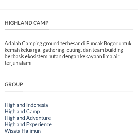
Lokasi
yang
Aman
dan
HIGHLAND CAMP
Nyaman
Adalah Camping ground terbesar di Puncak Bogor untuk
kemah keluarga, gathering, outing, dan team building
berbasis ekosistem hutan dengan kekayaan lima air
terjun alami.
GROUP
Highland Indonesia
Highland Camp
Highland Adventure
Highland Experience
Wisata Halimun