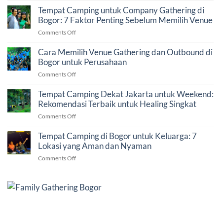
atau
Tempat Camping untuk Company Gathering di
Glamping
Bogor: 7 Faktor Penting Sebelum Memilih Venue
di
on
Comments Off
Bogor?
Tempat
Panduan
Camping
Cara Memilih Venue Gathering dan Outbound di
Memilih
untuk
Bogor untuk Perusahaan
Liburan
Company
yang
on
Comments Off
Gathering
Tepat
Cara
di
Memilih
Tempat Camping Dekat Jakarta untuk Weekend:
Bogor:
Venue
Rekomendasi Terbaik untuk Healing Singkat
7
Gathering
Faktor
on
Comments Off
dan
Penting
Tempat
Outbound
Sebelum
Camping
Tempat Camping di Bogor untuk Keluarga: 7
di
Memilih
Dekat
Lokasi yang Aman dan Nyaman
Bogor
Venue
Jakarta
untuk
on
Comments Off
untuk
Perusahaan
Tempat
Weekend:
Camping
Rekomendasi
di
Terbaik
Bogor
untuk
untuk
Healing
Keluarga:
Singkat
7