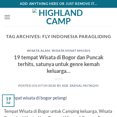
Skip
ADD ANYTHING HERE OR JUST REMOVE IT...
to
content
TAG ARCHIVES:
FLY INDONESIA PARAGLIDING
WISATA ALAM
,
WISATA MINAT KHUSUS
19 tempat Wisata di Bogor dan Puncak
terhits, satunya untuk genre kemah
keluarga…
POSTED ON
07/19/2020
BY
ADE ZAENAL MUTAQIN
19
Jul
Tempat Wisata di Bogor untuk Camping keluarga, Wisata