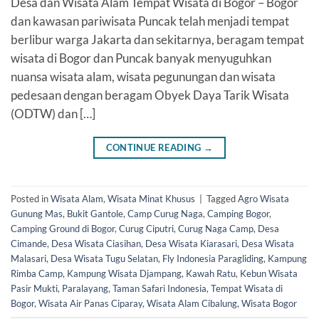
Desa dan Wisata Alam Tempat Wisata di Bogor – Bogor
dan kawasan pariwisata Puncak telah menjadi tempat
berlibur warga Jakarta dan sekitarnya, beragam tempat
wisata di Bogor dan Puncak banyak menyuguhkan
nuansa wisata alam, wisata pegunungan dan wisata
pedesaan dengan beragam Obyek Daya Tarik Wisata
(ODTW) dan […]
CONTINUE READING
→
Posted in
Wisata Alam
,
Wisata Minat Khusus
|
Tagged
Agro Wisata
Gunung Mas
,
Bukit Gantole
,
Camp Curug Naga
,
Camping Bogor
,
Camping Ground di Bogor
,
Curug Ciputri
,
Curug Naga Camp
,
Desa
Cimande
,
Desa Wisata Ciasihan
,
Desa Wisata Kiarasari
,
Desa Wisata
Malasari
,
Desa Wisata Tugu Selatan
,
Fly Indonesia Paragliding
,
Kampung
Rimba Camp
,
Kampung Wisata Djampang
,
Kawah Ratu
,
Kebun Wisata
Pasir Mukti
,
Paralayang
,
Taman Safari Indonesia
,
Tempat Wisata di
Bogor
,
Wisata Air Panas Ciparay
,
Wisata Alam Cibalung
,
Wisata Bogor