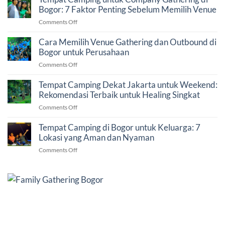
Glamping
Bogor: 7 Faktor Penting Sebelum Memilih Venue
di
on
Comments Off
Bogor?
Tempat
Panduan
Camping
Cara Memilih Venue Gathering dan Outbound di
Memilih
untuk
Bogor untuk Perusahaan
Liburan
Company
yang
on
Comments Off
Gathering
Tepat
Cara
di
Memilih
Tempat Camping Dekat Jakarta untuk Weekend:
Bogor:
Venue
Rekomendasi Terbaik untuk Healing Singkat
7
Gathering
Faktor
on
Comments Off
dan
Penting
Tempat
Outbound
Sebelum
Camping
Tempat Camping di Bogor untuk Keluarga: 7
di
Memilih
Dekat
Lokasi yang Aman dan Nyaman
Bogor
Venue
Jakarta
untuk
on
Comments Off
untuk
Perusahaan
Tempat
Weekend:
Camping
Rekomendasi
di
Terbaik
Bogor
untuk
untuk
Healing
Keluarga:
Singkat
7
Lokasi