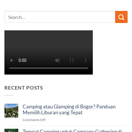
RECENT POSTS
Camping atau Glamping di Bogor? Panduan
Memilih Liburan yang Tepat
on
Comments Off
Camping
atau
Tempat Camping untuk Company Gathering di