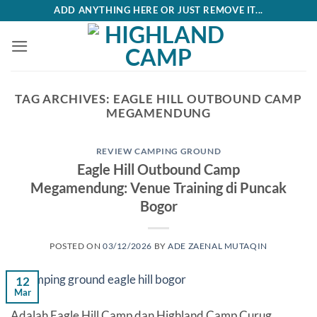
Skip
ADD ANYTHING HERE OR JUST REMOVE IT...
to
content
TAG ARCHIVES:
EAGLE HILL OUTBOUND CAMP
MEGAMENDUNG
REVIEW CAMPING GROUND
Eagle Hill Outbound Camp
Megamendung: Venue Training di Puncak
Bogor
POSTED ON
03/12/2026
BY
ADE ZAENAL MUTAQIN
12
Mar
Adalah Eagle Hill Camp dan Highland Camp Curug