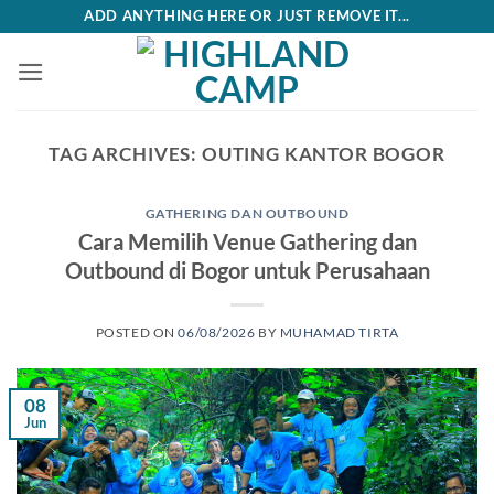
Skip
ADD ANYTHING HERE OR JUST REMOVE IT...
to
content
TAG ARCHIVES:
OUTING KANTOR BOGOR
GATHERING DAN OUTBOUND
Cara Memilih Venue Gathering dan
Outbound di Bogor untuk Perusahaan
POSTED ON
06/08/2026
BY
MUHAMAD TIRTA
08
Jun