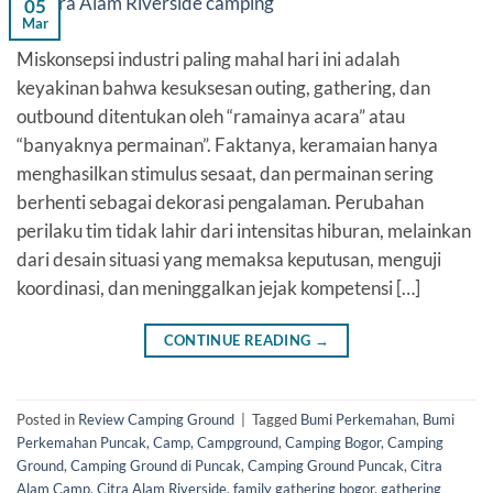
05
Mar
Miskonsepsi industri paling mahal hari ini adalah
keyakinan bahwa kesuksesan outing, gathering, dan
outbound ditentukan oleh “ramainya acara” atau
“banyaknya permainan”. Faktanya, keramaian hanya
menghasilkan stimulus sesaat, dan permainan sering
berhenti sebagai dekorasi pengalaman. Perubahan
perilaku tim tidak lahir dari intensitas hiburan, melainkan
dari desain situasi yang memaksa keputusan, menguji
koordinasi, dan meninggalkan jejak kompetensi […]
CONTINUE READING
→
Posted in
Review Camping Ground
|
Tagged
Bumi Perkemahan
,
Bumi
Perkemahan Puncak
,
Camp
,
Campground
,
Camping Bogor
,
Camping
Ground
,
Camping Ground di Puncak
,
Camping Ground Puncak
,
Citra
Alam Camp
,
Citra Alam Riverside
,
family gathering bogor
,
gathering