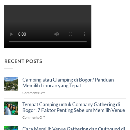
RECENT POSTS
Camping atau Glamping di Bogor? Panduan
Memilih Liburan yang Tepat
on
Comments Off
Camping
atau
Tempat Camping untuk Company Gathering di
Glamping
Bogor: 7 Faktor Penting Sebelum Memilih Venue
di
on
Comments Off
Bogor?
Tempat
Panduan
Camping
Cara Memilih Venue Gathering dan Outbound di
Memilih