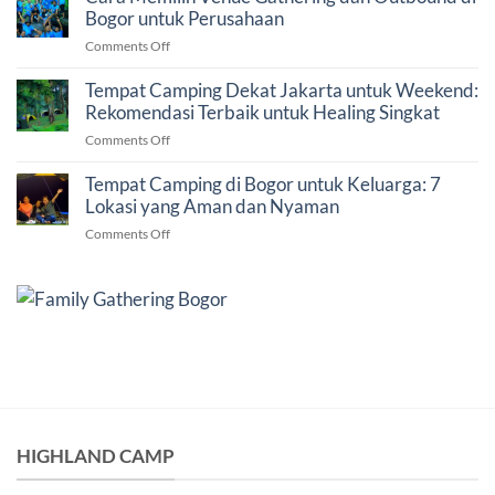
untuk
Bogor untuk Perusahaan
Liburan
Company
yang
on
Comments Off
Gathering
Tepat
Cara
di
Memilih
Tempat Camping Dekat Jakarta untuk Weekend:
Bogor:
Venue
Rekomendasi Terbaik untuk Healing Singkat
7
Gathering
Faktor
on
Comments Off
dan
Penting
Tempat
Outbound
Sebelum
Camping
Tempat Camping di Bogor untuk Keluarga: 7
di
Memilih
Dekat
Lokasi yang Aman dan Nyaman
Bogor
Venue
Jakarta
untuk
on
Comments Off
untuk
Perusahaan
Tempat
Weekend:
Camping
Rekomendasi
di
Terbaik
Bogor
untuk
untuk
Healing
Keluarga:
Singkat
7
Lokasi
yang
Aman
dan
HIGHLAND CAMP
Nyaman