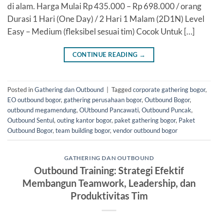
di alam. Harga Mulai Rp 435.000 – Rp 698.000 / orang
Durasi 1 Hari (One Day) / 2 Hari 1 Malam (2D1N) Level
Easy – Medium (fleksibel sesuai tim) Cocok Untuk […]
CONTINUE READING
→
Posted in
Gathering dan Outbound
|
Tagged
corporate gathering bogor
,
EO outbound bogor
,
gathering perusahaan bogor
,
Outbound Bogor
,
outbound megamendung
,
OUtbound Pancawati
,
Outbound Puncak
,
Outbound Sentul
,
outing kantor bogor
,
paket gathering bogor
,
Paket
Outbound Bogor
,
team building bogor
,
vendor outbound bogor
GATHERING DAN OUTBOUND
Outbound Training: Strategi Efektif
Membangun Teamwork, Leadership, dan
Produktivitas Tim