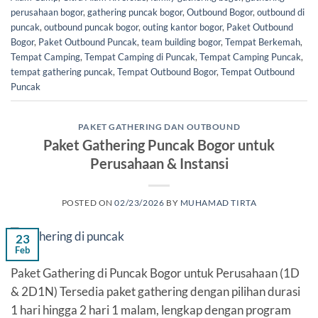
perusahaan bogor
,
gathering puncak bogor
,
Outbound Bogor
,
outbound di
puncak
,
outbound puncak bogor
,
outing kantor bogor
,
Paket Outbound
Bogor
,
Paket Outbound Puncak
,
team building bogor
,
Tempat Berkemah
,
Tempat Camping
,
Tempat Camping di Puncak
,
Tempat Camping Puncak
,
tempat gathering puncak
,
Tempat Outbound Bogor
,
Tempat Outbound
Puncak
PAKET GATHERING DAN OUTBOUND
Paket Gathering Puncak Bogor untuk
Perusahaan & Instansi
POSTED ON
02/23/2026
BY
MUHAMAD TIRTA
23
Feb
Paket Gathering di Puncak Bogor untuk Perusahaan (1D
& 2D1N) Tersedia paket gathering dengan pilihan durasi
1 hari hingga 2 hari 1 malam, lengkap dengan program