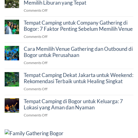
Memilih Liburan yang Tepat
on
Comments Off
Camping
atau
Tempat Camping untuk Company Gathering di
Glamping
Bogor: 7 Faktor Penting Sebelum Memilih Venue
di
on
Comments Off
Bogor?
Tempat
Panduan
Camping
Cara Memilih Venue Gathering dan Outbound di
Memilih
untuk
Bogor untuk Perusahaan
Liburan
Company
yang
on
Comments Off
Gathering
Tepat
Cara
di
Memilih
Tempat Camping Dekat Jakarta untuk Weekend:
Bogor:
Venue
Rekomendasi Terbaik untuk Healing Singkat
7
Gathering
Faktor
on
Comments Off
dan
Penting
Tempat
Outbound
Sebelum
Camping
Tempat Camping di Bogor untuk Keluarga: 7
di
Memilih
Dekat
Lokasi yang Aman dan Nyaman
Bogor
Venue
Jakarta
untuk
on
Comments Off
untuk
Perusahaan
Tempat
Weekend:
Camping
Rekomendasi
di
Terbaik
Bogor