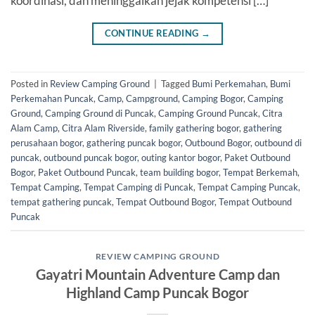
koordinasi, dan meninggalkan jejak kompetensi […]
CONTINUE READING
→
Posted in
Review Camping Ground
|
Tagged
Bumi Perkemahan
,
Bumi
Perkemahan Puncak
,
Camp
,
Campground
,
Camping Bogor
,
Camping
Ground
,
Camping Ground di Puncak
,
Camping Ground Puncak
,
Citra
Alam Camp
,
Citra Alam Riverside
,
family gathering bogor
,
gathering
perusahaan bogor
,
gathering puncak bogor
,
Outbound Bogor
,
outbound di
puncak
,
outbound puncak bogor
,
outing kantor bogor
,
Paket Outbound
Bogor
,
Paket Outbound Puncak
,
team building bogor
,
Tempat Berkemah
,
Tempat Camping
,
Tempat Camping di Puncak
,
Tempat Camping Puncak
,
tempat gathering puncak
,
Tempat Outbound Bogor
,
Tempat Outbound
Puncak
REVIEW CAMPING GROUND
Gayatri Mountain Adventure Camp dan
Highland Camp Puncak Bogor