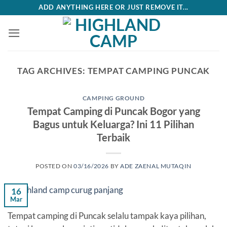
Skip
ADD ANYTHING HERE OR JUST REMOVE IT...
to
content
TAG ARCHIVES:
TEMPAT CAMPING PUNCAK
CAMPING GROUND
Tempat Camping di Puncak Bogor yang
Bagus untuk Keluarga? Ini 11 Pilihan
Terbaik
POSTED ON
03/16/2026
BY
ADE ZAENAL MUTAQIN
16
Mar
Tempat camping di Puncak selalu tampak kaya pilihan,