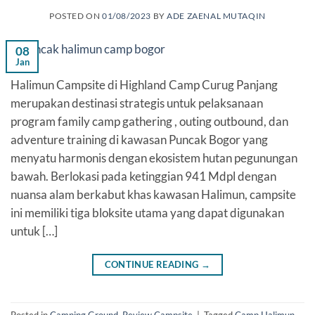
POSTED ON
01/08/2023
BY
ADE ZAENAL MUTAQIN
08
Jan
Halimun Campsite di Highland Camp Curug Panjang
merupakan destinasi strategis untuk pelaksanaan
program family camp gathering , outing outbound, dan
adventure training di kawasan Puncak Bogor yang
menyatu harmonis dengan ekosistem hutan pegunungan
bawah. Berlokasi pada ketinggian 941 Mdpl dengan
nuansa alam berkabut khas kawasan Halimun, campsite
ini memiliki tiga bloksite utama yang dapat digunakan
untuk […]
CONTINUE READING
→
Posted in
Camping Ground
,
Review Campsite
|
Tagged
Camp Halimun