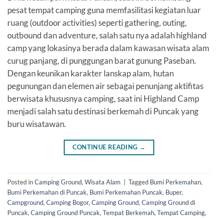
pesat tempat camping guna memfasilitasi kegiatan luar
ruang (outdoor activities) seperti gathering, outing,
outbound dan adventure, salah satu nya adalah highland
camp yang lokasinya berada dalam kawasan wisata alam
curug panjang, di punggungan barat gunung Paseban.
Dengan keunikan karakter lanskap alam, hutan
pegunungan dan elemen air sebagai penunjang aktifitas
berwisata khususnya camping, saat ini Highland Camp
menjadi salah satu destinasi berkemah di Puncak yang
buru wisatawan.
CONTINUE READING
→
Posted in
Camping Ground
,
Wisata Alam
|
Tagged
Bumi Perkemahan
,
Bumi Perkemahan di Puncak
,
Bumi Perkemahan Puncak
,
Buper
,
Campground
,
Camping Bogor
,
Camping Ground
,
Camping Ground di
Puncak
,
Camping Ground Puncak
,
Tempat Berkemah
,
Tempat Camping
,