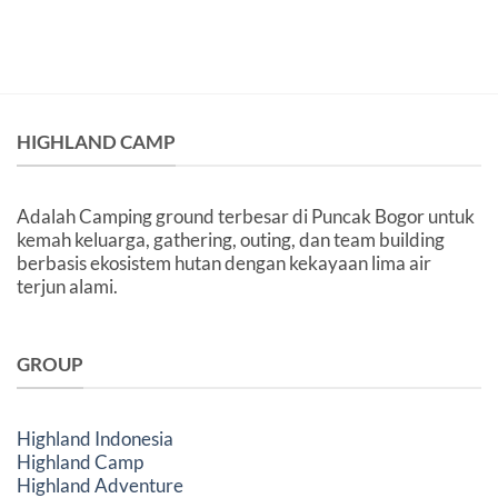
untuk
untuk
Healing
Keluarga:
Singkat
7
Lokasi
yang
Aman
dan
HIGHLAND CAMP
Nyaman
Adalah Camping ground terbesar di Puncak Bogor untuk
kemah keluarga, gathering, outing, dan team building
berbasis ekosistem hutan dengan kekayaan lima air
terjun alami.
GROUP
Highland Indonesia
Highland Camp
Highland Adventure