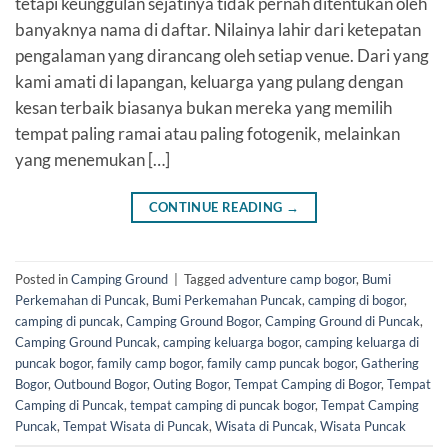
tetapi keunggulan sejatinya tidak pernah ditentukan oleh
banyaknya nama di daftar. Nilainya lahir dari ketepatan
pengalaman yang dirancang oleh setiap venue. Dari yang
kami amati di lapangan, keluarga yang pulang dengan
kesan terbaik biasanya bukan mereka yang memilih
tempat paling ramai atau paling fotogenik, melainkan
yang menemukan […]
CONTINUE READING
→
Posted in
Camping Ground
|
Tagged
adventure camp bogor
,
Bumi
Perkemahan di Puncak
,
Bumi Perkemahan Puncak
,
camping di bogor
,
camping di puncak
,
Camping Ground Bogor
,
Camping Ground di Puncak
,
Camping Ground Puncak
,
camping keluarga bogor
,
camping keluarga di
puncak bogor
,
family camp bogor
,
family camp puncak bogor
,
Gathering
Bogor
,
Outbound Bogor
,
Outing Bogor
,
Tempat Camping di Bogor
,
Tempat
Camping di Puncak
,
tempat camping di puncak bogor
,
Tempat Camping
Puncak
,
Tempat Wisata di Puncak
,
Wisata di Puncak
,
Wisata Puncak