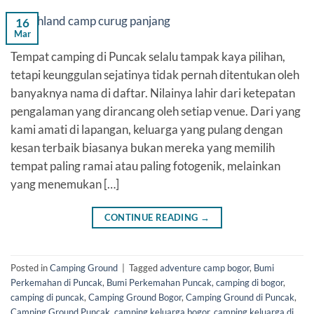
16
Mar
Tempat camping di Puncak selalu tampak kaya pilihan,
tetapi keunggulan sejatinya tidak pernah ditentukan oleh
banyaknya nama di daftar. Nilainya lahir dari ketepatan
pengalaman yang dirancang oleh setiap venue. Dari yang
kami amati di lapangan, keluarga yang pulang dengan
kesan terbaik biasanya bukan mereka yang memilih
tempat paling ramai atau paling fotogenik, melainkan
yang menemukan […]
CONTINUE READING
→
Posted in
Camping Ground
|
Tagged
adventure camp bogor
,
Bumi
Perkemahan di Puncak
,
Bumi Perkemahan Puncak
,
camping di bogor
,
camping di puncak
,
Camping Ground Bogor
,
Camping Ground di Puncak
,
Camping Ground Puncak
,
camping keluarga bogor
,
camping keluarga di