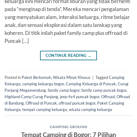
keluarga kini mencari format liburan yang tidak berhenti
pada “menginap di tenda”. Mereka mencari pengalaman
yang menyatukan alam, interaksi keluarga, ritme belajar
anak, dan sensasi eksplorasi dalam satu lanskap yang
koheren. Di titik inilah paket family camp plus offroad di
Puncak […]
CONTINUE READING
→
Posted in
Paket Berkemah
,
Wisata Minat Khusus
|
Tagged
Camping
Keluarga
,
camping keluarga bogor
,
Camping Keluarga di Puncak
,
Curug
Panjang Megamendung
,
family camp bogor
,
family camp puncak bogor
,
Highland Camp Curug Panjang
,
jeep 4x4 puncak bogor
,
Offroad
,
Offroad
di Bandung
,
Offroad di Puncak
,
offroad puncak bogor
,
Paket Camping
Keluarga
,
tempat camping keluarga
,
wisata camping keluarga
CAMPING GROUND
Tempat Camping di Bogor: 7 Pilihan