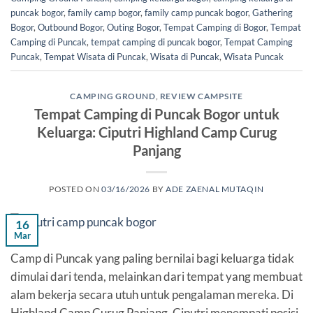
puncak bogor
,
family camp bogor
,
family camp puncak bogor
,
Gathering
Bogor
,
Outbound Bogor
,
Outing Bogor
,
Tempat Camping di Bogor
,
Tempat
Camping di Puncak
,
tempat camping di puncak bogor
,
Tempat Camping
Puncak
,
Tempat Wisata di Puncak
,
Wisata di Puncak
,
Wisata Puncak
CAMPING GROUND
,
REVIEW CAMPSITE
Tempat Camping di Puncak Bogor untuk
Keluarga: Ciputri Highland Camp Curug
Panjang
POSTED ON
03/16/2026
BY
ADE ZAENAL MUTAQIN
16
Mar
Camp di Puncak yang paling bernilai bagi keluarga tidak
dimulai dari tenda, melainkan dari tempat yang membuat
alam bekerja secara utuh untuk pengalaman mereka. Di
Highland Camp Curug Panjang, Ciputri menempati posisi