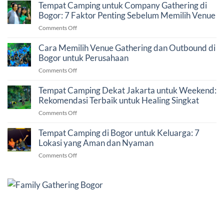
atau
Tempat Camping untuk Company Gathering di
Glamping
Bogor: 7 Faktor Penting Sebelum Memilih Venue
di
on
Comments Off
Bogor?
Tempat
Panduan
Camping
Cara Memilih Venue Gathering dan Outbound di
Memilih
untuk
Bogor untuk Perusahaan
Liburan
Company
yang
on
Comments Off
Gathering
Tepat
Cara
di
Memilih
Tempat Camping Dekat Jakarta untuk Weekend:
Bogor:
Venue
Rekomendasi Terbaik untuk Healing Singkat
7
Gathering
Faktor
on
Comments Off
dan
Penting
Tempat
Outbound
Sebelum
Camping
Tempat Camping di Bogor untuk Keluarga: 7
di
Memilih
Dekat
Lokasi yang Aman dan Nyaman
Bogor
Venue
Jakarta
untuk
on
Comments Off
untuk
Perusahaan
Tempat
Weekend:
Camping
Rekomendasi
di
Terbaik
Bogor
untuk
untuk
Healing
Keluarga:
Singkat
7