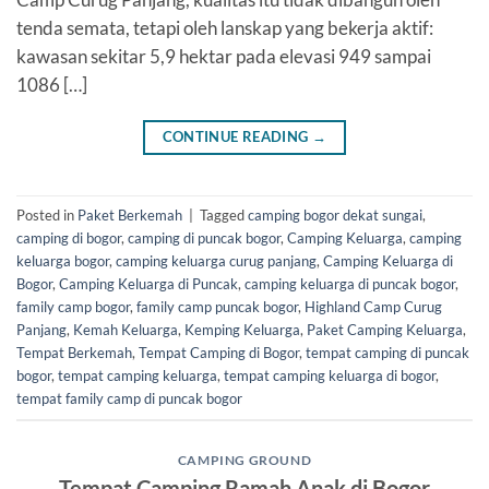
tenda semata, tetapi oleh lanskap yang bekerja aktif:
kawasan sekitar 5,9 hektar pada elevasi 949 sampai
1086 […]
CONTINUE READING
→
Posted in
Paket Berkemah
|
Tagged
camping bogor dekat sungai
,
camping di bogor
,
camping di puncak bogor
,
Camping Keluarga
,
camping
keluarga bogor
,
camping keluarga curug panjang
,
Camping Keluarga di
Bogor
,
Camping Keluarga di Puncak
,
camping keluarga di puncak bogor
,
family camp bogor
,
family camp puncak bogor
,
Highland Camp Curug
Panjang
,
Kemah Keluarga
,
Kemping Keluarga
,
Paket Camping Keluarga
,
Tempat Berkemah
,
Tempat Camping di Bogor
,
tempat camping di puncak
bogor
,
tempat camping keluarga
,
tempat camping keluarga di bogor
,
tempat family camp di puncak bogor
CAMPING GROUND
Tempat Camping Ramah Anak di Bogor