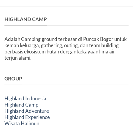
Lokasi
yang
Aman
dan
HIGHLAND CAMP
Nyaman
Adalah Camping ground terbesar di Puncak Bogor untuk
kemah keluarga, gathering, outing, dan team building
berbasis ekosistem hutan dengan kekayaan lima air
terjun alami.
GROUP
Highland Indonesia
Highland Camp
Highland Adventure
Highland Experience
Wisata Halimun